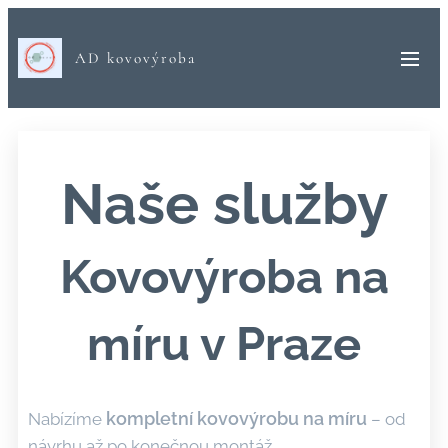
AD kovovýroba
Naše služby
Kovovýroba na
míru v Praze
kompletní kovovýrobu na míru
Nabízíme
– od
návrhu až po konečnou montáž.