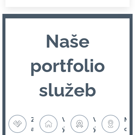
Naše
portfolio
služeb
Z
V
V
M
a
ý
ý
o