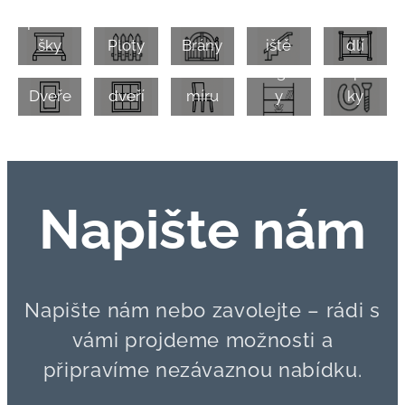
přístře
Schod
Zábra
Mříže
Kovov
šky
Ploty
Brány
iště
dlí
do
Nábyt
é
oken/
ek na
Regál
doplň
Dveře
dveří
míru
y
ky
Napište nám
Napište nám nebo zavolejte – rádi s
vámi projdeme možnosti a
připravíme nezávaznou nabídku.